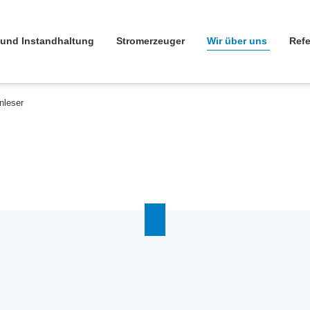
ngen
 und Instandhaltung
Stromerzeuger
Wir über uns
Ref
nleser