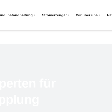
gen
und Instandhaltung
Stromerzeuger
Wir über uns
Re
erten für
pplung