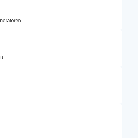
neratoren
au