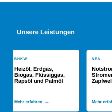
Unsere Leistungen
NEA
GENE
Notstrom, Spitzenlast,
Scha
Stromerzeugung und
Sond
Zapfwellengenerator
Mehr erfahren
Mehr 