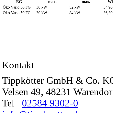
EG
max.
max.
Wi
Öko Vario 30 FG
30 kW
52 kW
34,90
Öko Vario 50 FG
30 kW
84 kW
36,30
Kontakt
Tippkötter GmbH & Co. K
Velsen 49, 48231 Warendor
Tel
02584 9302-0