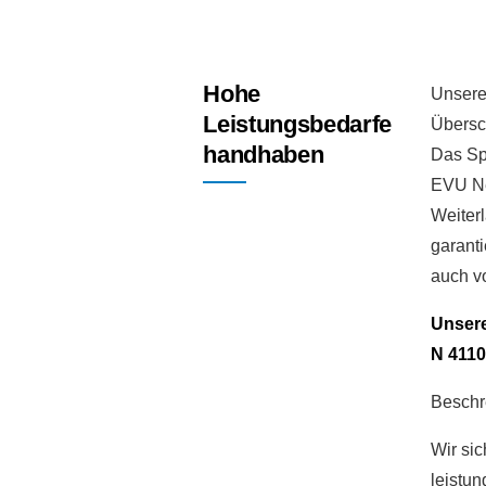
Hohe
Unsere
Leistungsbedarfe
Übersch
handhaben
Das Sp
EVU Ne
Weiterl
garant
auch vo
Unsere
N 4110
Beschr
Wir sic
leistun