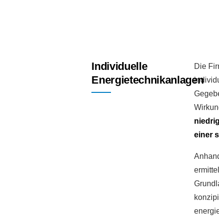
Individuelle
Die Fir
Energietechnikanlagen
individ
Gegeben
Wirkun
niedri
einer 
Anhand
ermitte
Grundl
konzip
energi